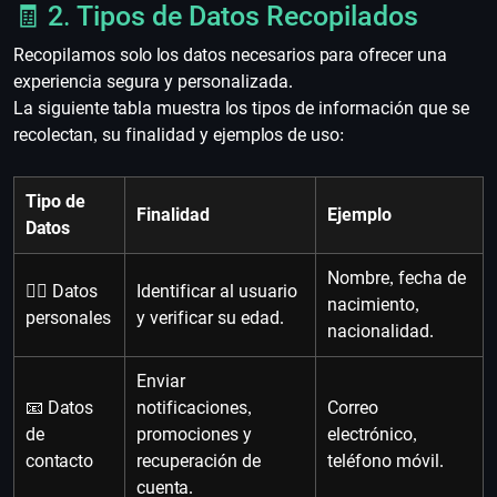
🧾 2. Tipos de Datos Recopilados
Recopilamos solo los datos necesarios para ofrecer una
experiencia segura y personalizada.
La siguiente tabla muestra los tipos de información que se
recolectan, su finalidad y ejemplos de uso:
Tipo de
Finalidad
Ejemplo
Datos
Nombre, fecha de
🧍‍♂️ Datos
Identificar al usuario
nacimiento,
personales
y verificar su edad.
nacionalidad.
Enviar
📧 Datos
notificaciones,
Correo
de
promociones y
electrónico,
contacto
recuperación de
teléfono móvil.
cuenta.