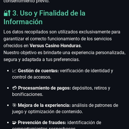
consentimiento previo.
🔐 3. Uso y Finalidad de la
Información
Los datos recopilados son utilizados exclusivamente para
garantizar el correcto funcionamiento de los servicios
ofrecidos en
Versus Casino Honduras
.
Nuestro objetivo es brindarte una experiencia personalizada,
segura y adaptada a tus preferencias.
📈
Gestión de cuentas:
verificación de identidad y
control de accesos.
💳
Procesamiento de pagos:
depósitos, retiros y
bonificaciones.
🎯
Mejora de la experiencia:
análisis de patrones de
juego y optimización de contenido.
🧩
Prevención de fraudes:
identificación de
comportamientos sospechosos.