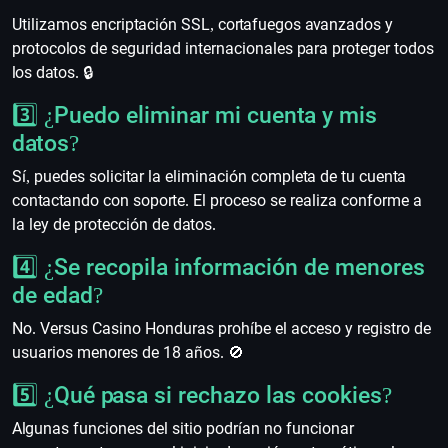
Utilizamos encriptación SSL, cortafuegos avanzados y
protocolos de seguridad internacionales para proteger todos
los datos. 🔒
3️⃣ ¿Puedo eliminar mi cuenta y mis
datos?
Sí, puedes solicitar la eliminación completa de tu cuenta
contactando con soporte. El proceso se realiza conforme a
la ley de protección de datos.
4️⃣ ¿Se recopila información de menores
de edad?
No. Versus Casino Honduras prohíbe el acceso y registro de
usuarios menores de 18 años. 🚫
5️⃣ ¿Qué pasa si rechazo las cookies?
Algunas funciones del sitio podrían no funcionar