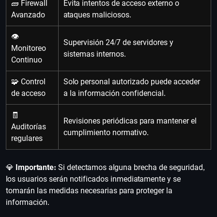
🧱 Firewall
Evita intentos de acceso externo o
Avanzado
ataques maliciosos.
👁️
Supervisión 24/7 de servidores y
Monitoreo
sistemas internos.
Continuo
🧩 Control
Solo personal autorizado puede acceder
de acceso
a la información confidencial.
🧾
Revisiones periódicas para mantener el
Auditorías
cumplimiento normativo.
regulares
💎
Importante:
Si detectamos alguna brecha de seguridad,
los usuarios serán notificados inmediatamente y se
tomarán las medidas necesarias para proteger la
información.