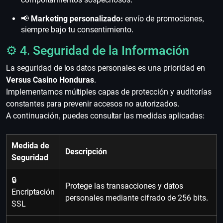
📢
Marketing personalizado:
envío de promociones,
siempre bajo tu consentimiento.
⚙️ 4. Seguridad de la Información
La seguridad de los datos personales es una prioridad en
Versus Casino Honduras
.
Implementamos múltiples capas de protección y auditorías
constantes para prevenir accesos no autorizados.
A continuación, puedes consultar las medidas aplicadas:
Medida de
Descripción
Seguridad
🔒
Protege las transacciones y datos
Encriptación
personales mediante cifrado de 256 bits.
SSL