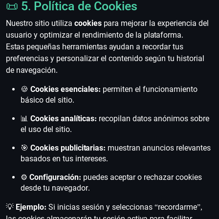
📜 5. Política de Cookies
Nuestro sitio utiliza
cookies
para mejorar la experiencia del
usuario y optimizar el rendimiento de la plataforma.
Estas pequeñas herramientas ayudan a recordar tus
preferencias y personalizar el contenido según tu historial
de navegación.
🍪
Cookies esenciales:
permiten el funcionamiento
básico del sitio.
📊
Cookies analíticas:
recopilan datos anónimos sobre
el uso del sitio.
🎯
Cookies publicitarias:
muestran anuncios relevantes
basados en tus intereses.
⚙️
Configuración:
puedes aceptar o rechazar cookies
desde tu navegador.
💡
Ejemplo:
Si inicias sesión y seleccionas “recordarme”,
las cookies almacenarán tu sesión activa para facilitar