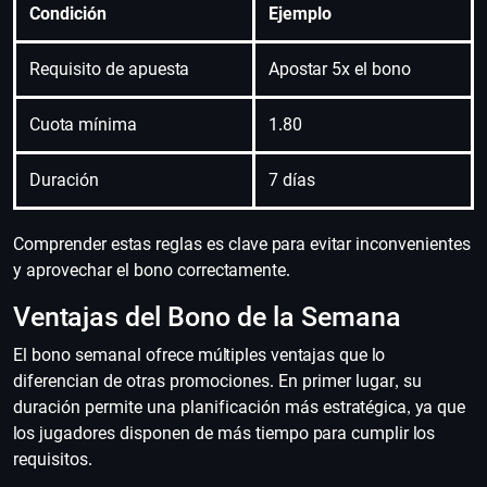
Condición
Ejemplo
Requisito de apuesta
Apostar 5x el bono
Cuota mínima
1.80
Duración
7 días
Comprender estas reglas es clave para evitar inconvenientes
y aprovechar el bono correctamente.
Ventajas del Bono de la Semana
El bono semanal ofrece múltiples ventajas que lo
diferencian de otras promociones. En primer lugar, su
duración permite una planificación más estratégica, ya que
los jugadores disponen de más tiempo para cumplir los
requisitos.