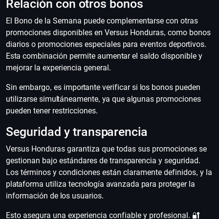
Relación con otros bonos
El Bono de la Semana puede complementarse con otras
promociones disponibles en Versus Honduras, como bonos
diarios o promociones especiales para eventos deportivos.
Esta combinación permite aumentar el saldo disponible y
mejorar la experiencia general.
Sin embargo, es importante verificar si los bonos pueden
utilizarse simultáneamente, ya que algunas promociones
pueden tener restricciones.
Seguridad y transparencia
Versus Honduras garantiza que todas sus promociones se
gestionan bajo estándares de transparencia y seguridad.
Los términos y condiciones están claramente definidos, y la
plataforma utiliza tecnología avanzada para proteger la
información de los usuarios.
Esto asegura una experiencia confiable y profesional. 🔐