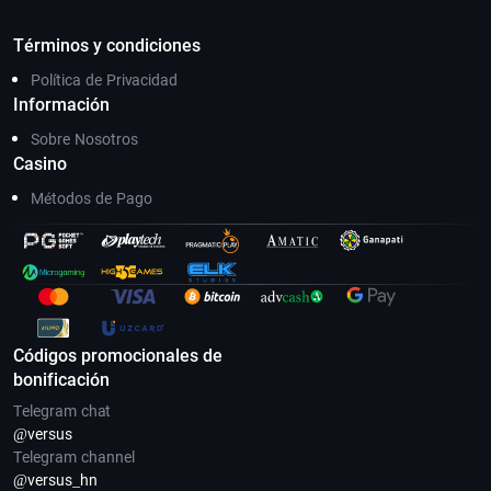
Términos y condiciones
Política de Privacidad
Información
Sobre Nosotros
Casino
Métodos de Pago
Códigos promocionales de
bonificación
Telegram chat
@versus
Telegram channel
@versus_hn