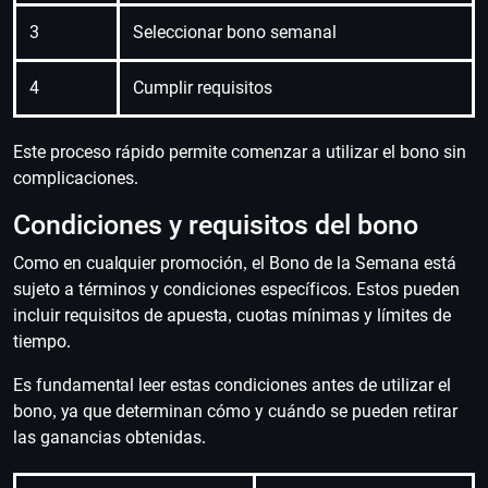
3
Seleccionar bono semanal
4
Cumplir requisitos
Este proceso rápido permite comenzar a utilizar el bono sin
complicaciones.
Condiciones y requisitos del bono
Como en cualquier promoción, el Bono de la Semana está
sujeto a términos y condiciones específicos. Estos pueden
incluir requisitos de apuesta, cuotas mínimas y límites de
tiempo.
Es fundamental leer estas condiciones antes de utilizar el
bono, ya que determinan cómo y cuándo se pueden retirar
las ganancias obtenidas.