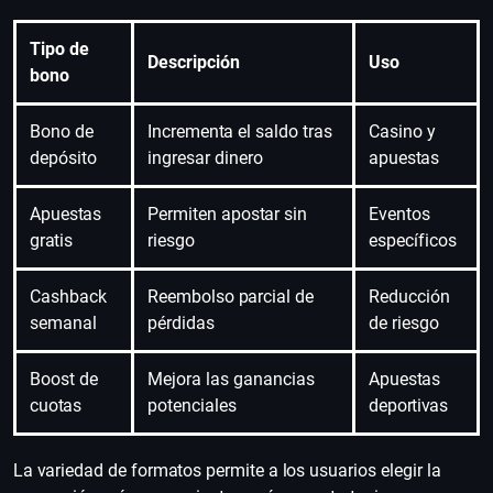
Tipo de
Descripción
Uso
bono
Bono de
Incrementa el saldo tras
Casino y
depósito
ingresar dinero
apuestas
Apuestas
Permiten apostar sin
Eventos
gratis
riesgo
específicos
Cashback
Reembolso parcial de
Reducción
semanal
pérdidas
de riesgo
Boost de
Mejora las ganancias
Apuestas
cuotas
potenciales
deportivas
La variedad de formatos permite a los usuarios elegir la